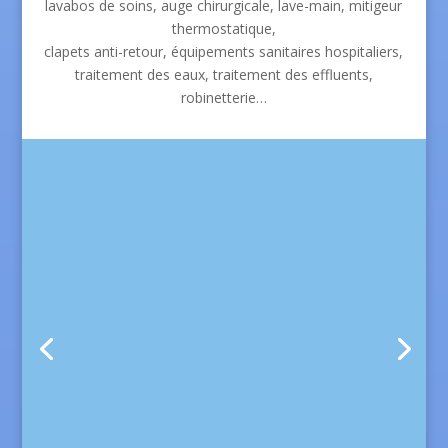
lavabos de soins, auge chirurgicale, lave-main, mitigeur
thermostatique,
clapets anti-retour, équipements sanitaires hospitaliers,
traitement des eaux, traitement des effluents,
robinetterie…
Ils nous font confiance
Le Centre Hospitalier de Saint-Dizier Geneviève
de Gaulle Anthonioz
est un établissement public de
santé de près de 400 lits et places qui couvre une
large gamme d’activités sanitaires et médicosociales